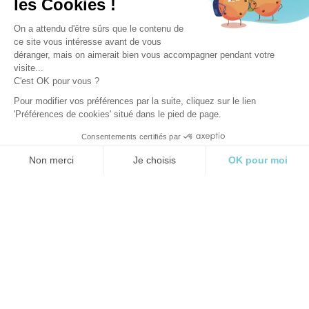
les Cookies !
On a attendu d'être sûrs que le contenu de
ce site vous intéresse avant de vous
déranger, mais on aimerait bien vous accompagner pendant votre
visite...
C'est OK pour vous ?
Pour modifier vos préférences par la suite, cliquez sur le lien
'Préférences de cookies' situé dans le pied de page.
INSTRUCCIONES Y NORMAS DE
SEGURIDAD
Consentements certifiés par
Non merci
Je choisis
OK pour moi
Axeptio consent
Plateforme de Gestion du Consentement : Personnalisez vos O
Notre plateforme vous permet d'adapter et de gérer vos paramètr