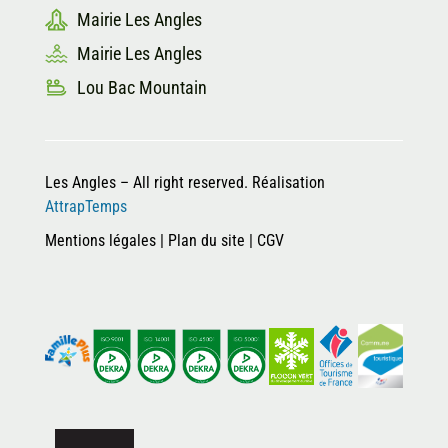
Mairie Les Angles
Mairie Les Angles
Lou Bac Mountain
Les Angles – All right reserved. Réalisation
AttrapTemps
Mentions légales
|
Plan du site
|
CGV
Salut c'est nous...
les Cookies !
On a attendu d'être sûrs que le contenu de ce site vous intéresse
avant de vous déranger, mais on aimerait bien vous accompagner
pendant votre visite...