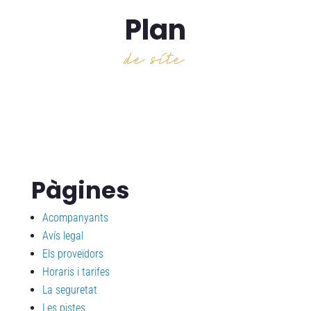
Plan
de site
Pàgines
Acompanyants
Avís legal
Els proveïdors
Horaris i tarifes
La seguretat
Les pistes