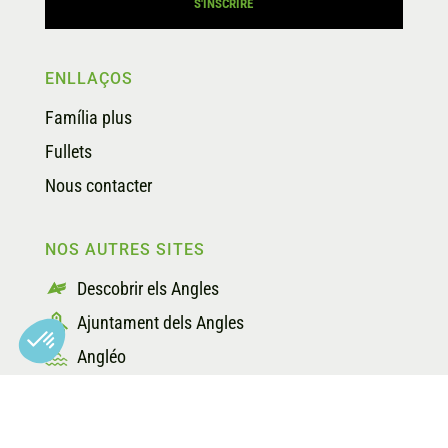
ENLLAÇOS
Família plus
Fullets
Nous contacter
NOS AUTRES SITES
Descobrir els Angles
Ajuntament dels Angles
Angléo
Axeptio consent
Plateforme de Gestion du Consentement : Personnalisez vos O
Lou Bac Mountain
Notre plateforme vous permet d'adapter et de gérer vos paramètr