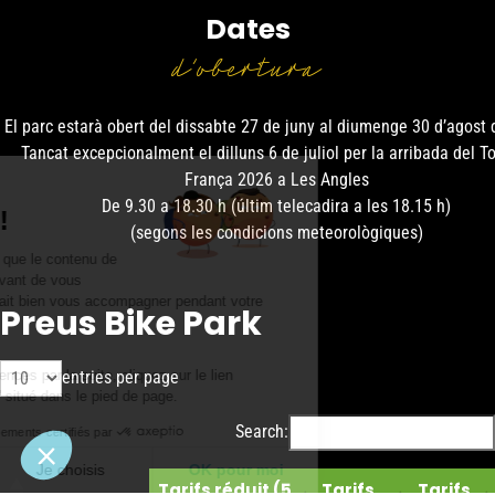
Dates
d’obertura
El parc estarà obert del dissabte 27 de juny al diumenge 30 d’agost
Tancat excepcionalment el dilluns 6 de juliol per la arribada del T
França 2026 a Les Angles
Salut c'est nous...
De 9.30 a 18.30 h (últim telecadira a les 18.15 h)
les Cookies !
(segons les condicions meteorològiques)
On a attendu d'être sûrs que le contenu de
ce site vous intéresse avant de vous
déranger, mais on aimerait bien vous accompagner pendant votre
Preus Bike Park
visite...
C'est OK pour vous ?
Pour modifier vos préférences par la suite, cliquez sur le lien
entries per page
'Préférences de cookies' situé dans le pied de page.
Search:
Consentements certifiés par
Non merci
Je choisis
OK pour moi
Tarifs réduit (5
Tarifs
Tarifs