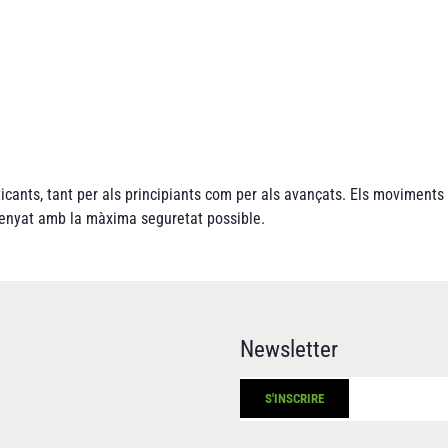
Les pistes
La seguretat
El
ticants, tant per als principiants com per als avançats. Els moviments
dissenyat amb la màxima seguretat possible.
Newsletter