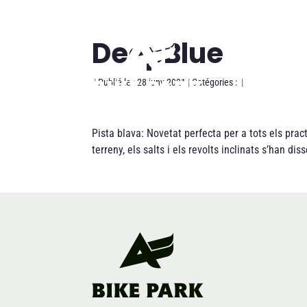
DeepBlue
|
Publié le : 28 juny 2021
|
Catégories :
|
Pista blava: Novetat perfecta per a tots els prac
terreny, els salts i els revolts inclinats s’han 