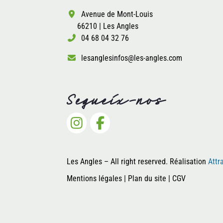
Avenue de Mont-Louis
66210 | Les Angles
04 68 04 32 76
lesanglesinfos@les-angles.com
Segueix-nos
Salut c'est nous...
les Cookies !
On a attendu d'être sûrs que le contenu
de ce site vous intéresse avant de
vous déranger, mais on aimerait bien vous accompagner pendant
Les Angles – All right reserved. Réalisation
Att
votre visite...
Mentions légales
|
Plan du site
|
CGV
C'est OK pour vous ?
Pour modifier vos préférences par la suite, cliquez sur le lien
'Préférences de cookies' situé dans le pied de page.
Consentements certifiés par