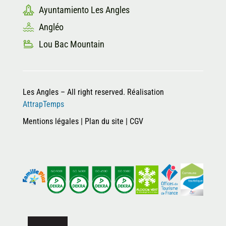
Ayuntamiento Les Angles
Angléo
Lou Bac Mountain
Les Angles – All right reserved. Réalisation
AttrapTemps
Mentions légales
|
Plan du site
|
CGV
Salut c'est nous...
les Cookies !
On a attendu d'être sûrs que le contenu de ce site vous intéresse
avant de vous déranger, mais on aimerait bien vous accompagner
pendant votre visite...