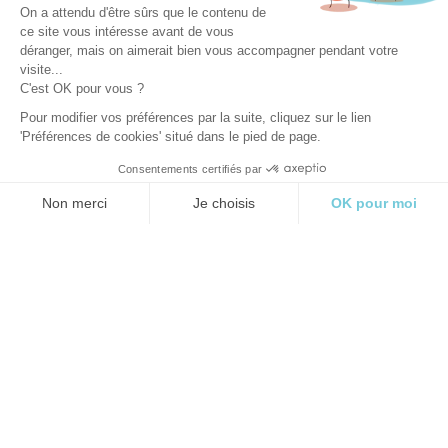
On a attendu d'être sûrs que le contenu de
ce site vous intéresse avant de vous
déranger, mais on aimerait bien vous accompagner pendant votre
visite...
C'est OK pour vous ?
Pour modifier vos préférences par la suite, cliquez sur le lien
'Préférences de cookies' situé dans le pied de page.
Consentements certifiés par
Prêt·e à tenter la
Non merci
Je choisis
OK pour moi
descente DH des
Axeptio consent
Plateforme de Gestion du Consentement : Personnalisez vos O
Angles ?
Notre plateforme vous permet d'adapter et de gérer vos paramètr
➡️
Découvrez toutes les pistes du Bike Park
➡️
Achetez votre forfait Bike Park en ligne
📲 Suivez les rides en live sur
Instagram
et
Facebook
,
et partagez vos descentes avec le hashtag
#BikeParkLesAngles