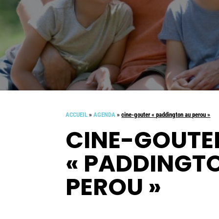
ACCUEIL
»
AGENDA
»
cine-gouter « paddington au perou »
CINE-GOUTE
« PADDINGT
PEROU »