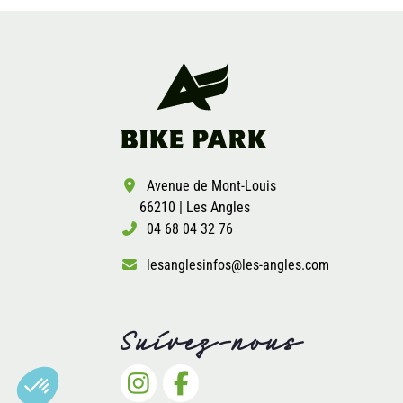
Avenue de Mont-Louis
66210 | Les Angles
04 68 04 32 76
lesanglesinfos@les-angles.com
Suivez-nous
Axeptio consent
Plateforme de Gestion du Consentement : Personnalisez vo
Notre plateforme vous permet d'adapter et de gérer vos param