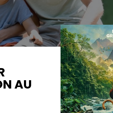
R
ON AU